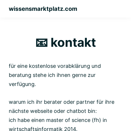
skip
skip
wissensmarktplatz.com
to
to
webseiten
primary
main
und
navigation
content
chatbots
📧 kontakt
für eine kostenlose vorabklärung und
beratung stehe ich ihnen gerne zur
verfügung.
warum ich ihr berater oder partner für ihre
nächste webseite oder chatbot bin:
ich habe einen master of science (fh) in
wirtschaftsinformatik 2014.