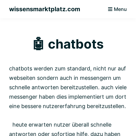
skip
skip
wissensmarktplatz.com
Menu
to
to
webseiten
primary
main
und
navigation
content
chatbots
🤖 chatbots
chatbots werden zum standard, nicht nur auf
webseiten sondern auch in messengern um
schnelle antworten bereitzustellen. auch viele
messenger haben dies implementiert um dort
eine bessere nutzererfahrung bereitzustellen.
heute erwarten nutzer überall schnelle
antworten oder sofortige hilfe, dazu haben